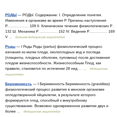
РОДЫ
— РОДЫ. Содержание: I. Определение понятия.
Изменения в организме во время Р. Причины наступления
Р..................... 109 II. Клиническое течение физиологических Р. .
132 Ш. Механика Р. ................. 152 IV. Ведение Р.................. 169
V …
Большая медицинская энциклопедия
Роды
— I Роды Роды (partus) физиологический процесс
изгнания из матки плода, околоплодных вод и последа
(плаценты, плодных оболочек, пуповины) после достижения
плодом жизнеспособности. Жизнеспособным Плод, как
правило, становится по истечении 28 нед.… …
Медицинская
энциклопедия
Беременность
— I Беременность Беременность (graviditas)
физиологический процесс развития в женском организме
оплодотворенной яйцеклетки, в результате которого
формируется плод, способный к внеутробному
существованию. Возможно одновременное развитие двух и
более …
Медицинская энциклопедия