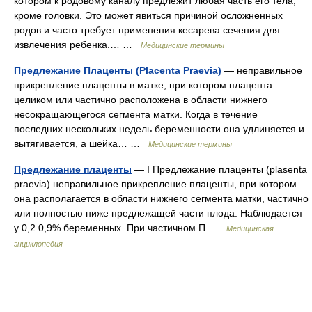
котором к родовому каналу предлежит любая часть его тела,
кроме головки. Это может явиться причиной осложненных
родов и часто требует применения кесарева сечения для
извлечения ребенка.… …
Медицинские термины
Предлежание Плаценты (Placenta Praevia)
— неправильное
прикрепление плаценты в матке, при котором плацента
целиком или частично расположена в области нижнего
несокращающегося сегмента матки. Когда в течение
последних нескольких недель беременности она удлиняется и
вытягивается, а шейка… …
Медицинские термины
Предлежание плаценты
— I Предлежание плаценты (plasenta
praevia) неправильное прикрепление плаценты, при котором
она располагается в области нижнего сегмента матки, частично
или полностью ниже предлежащей части плода. Наблюдается
у 0,2 0,9% беременных. При частичном П …
Медицинская
энциклопедия