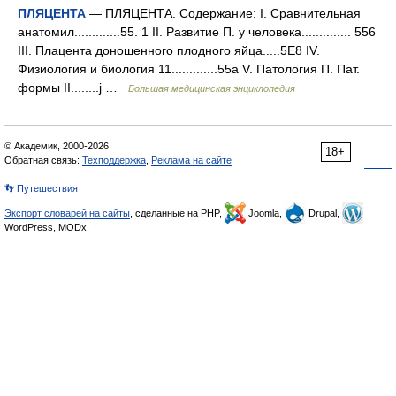
ПЛЯЦЕНТА
— ПЛЯЦЕНТА. Содержание: I. Сравнительная
анатомил.............55. 1 II. Развитие П. у человека.............. 556
III. Плацента доношенного плодного яйца.....5Е8 IV.
Физиология и биология 11.............55а V. Патология П. Пат.
формы II........j …
Большая медицинская энциклопедия
© Академик, 2000-2026
18+
Обратная связь:
Техподдержка
,
Реклама на сайте
👣 Путешествия
Экспорт словарей на сайты
, сделанные на PHP,
Joomla,
Drupal,
WordPress, MODx.